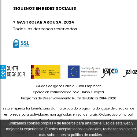
SIGUENOS EN REDES SOCIALES
® GASTROLAB AROUSA. 2024
Todos los derechos reservados.
Axudas do Igape Galicia Rural Emprende
Operación cofinanciada pola Unión Europea
Programa de Desenvolvemento Rural de Galicia 2014-2020
Esta empresa foi beneficiaria dunha axuda do programa do Igape de creación de
empresas para actividades non agrícolas en zonas rurais. O obxectivo principal
destas axudas é contribuír á diversificación económica, crecemento de emprego,
Utilizamos cookies propias y de terceros para analizar el uso de esta web y
sustentabilidade do medio rural e equilibrio territorial, tanto en termos económicos
mejorar tu experiencia. Puedes aceptar todas las cookies, rechazarlas o saber
como sociais. O resultado que se pretende é a creación e o desenvolvemento de
más sobre nuestra política de cookies.