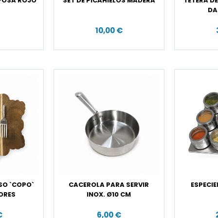
POSA ROJO
SET DE PICAHIELOS MADERA
TETERA D
DA
€
10,00 €
SO `COPO`
CACEROLA PARA SERVIR
ESPECI
ORES
INOX. Ø10 CM
€
6,00 €