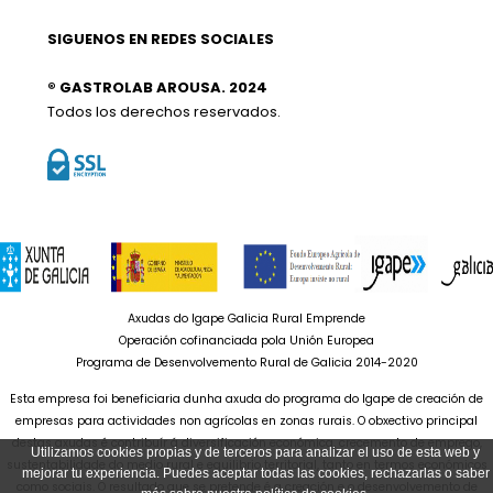
SIGUENOS EN REDES SOCIALES
® GASTROLAB AROUSA. 2024
Todos los derechos reservados.
Axudas do Igape Galicia Rural Emprende
Operación cofinanciada pola Unión Europea
Programa de Desenvolvemento Rural de Galicia 2014-2020
Esta empresa foi beneficiaria dunha axuda do programa do Igape de creación de
empresas para actividades non agrícolas en zonas rurais. O obxectivo principal
destas axudas é contribuír á diversificación económica, crecemento de emprego,
Utilizamos cookies propias y de terceros para analizar el uso de esta web y
sustentabilidade do medio rural e equilibrio territorial, tanto en termos económicos
mejorar tu experiencia. Puedes aceptar todas las cookies, rechazarlas o saber
como sociais. O resultado que se pretende é a creación e o desenvolvemento de