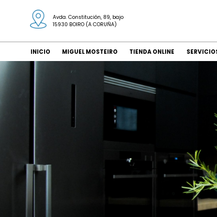
Avda. Constitución, 89, bajo
15930 BOIRO (A CORUÑA)
INICIO
MIGUEL MOSTEIRO
TIENDA ONLINE
SERVICIO