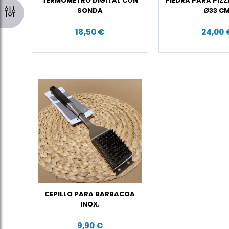
TERMOMETRO DIGITAL CON
PIEDRA PARA PIZ
SONDA
Ø33 C
18,50 €
24,00 
CEPILLO PARA BARBACOA
INOX.
9,90 €