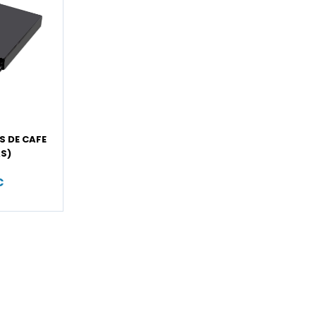
 DE CAFE
AS)
€