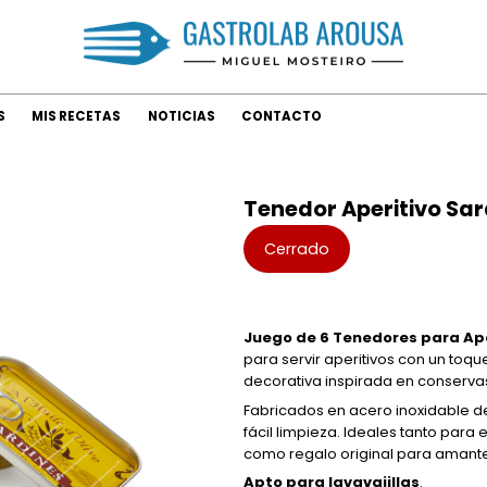
S
MIS RECETAS
NOTICIAS
CONTACTO
Tenedor Aperitivo Sar
Cerrado
Juego de 6 Tenedores para Ape
para servir aperitivos con un toqu
decorativa inspirada en conservas
Fabricados en acero inoxidable de 
fácil limpieza. Ideales tanto par
como regalo original para amantes
Apto para lavavajillas
.