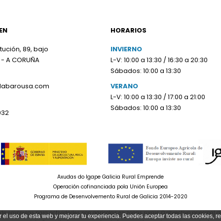
EN
HORARIOS
tución, 89, bajo
INVIERNO
 - A CORUÑA
L-V: 10:00 a 13:30 / 16:30 a 20:30
Sábados: 10:00 a 13:30
olabarousa.com
VERANO
L-V: 10:00 a 13:30 / 17:00 a 21:00
Sábados: 10:00 a 13:30
932
Axudas do Igape Galicia Rural Emprende
Operación cofinanciada pola Unión Europea
Programa de Desenvolvemento Rural de Galicia 2014-2020
e empresas para actividades non agrícolas en zonas rurais. O obxectivo principal d
r el uso de esta web y mejorar tu experiencia. Puedes aceptar todas las cookies, r