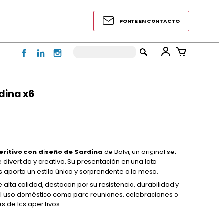
PONTE EN CONTACTO
dina x6
ritivo con diseño de Sardina
de
Balvi
, un original set
e divertido y creativo. Su presentación en una lata
 aporta un estilo único y sorprendente a la mesa.
alta calidad, destacan por su resistencia, durabilidad y
a el uso doméstico como para reuniones, celebraciones o
 de los aperitivos.