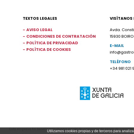
TEXTOS LEGALES
VISÍTANOS 
AVISO LEGAL
Avda. Consti
CONDICIONES DE CONTRATACIÓN
15930 BOIRO
POLÍTICA DE PRIVACIDAD
E-MAIL
POLÍTICA DE COOKIES
info@gastr
TELÉFONO
+34 981 021 
Esta empresa foi beneficiaria dunha axuda do programa do Igape de creación d
Utilizamos cookies propias y de terceros para analiza