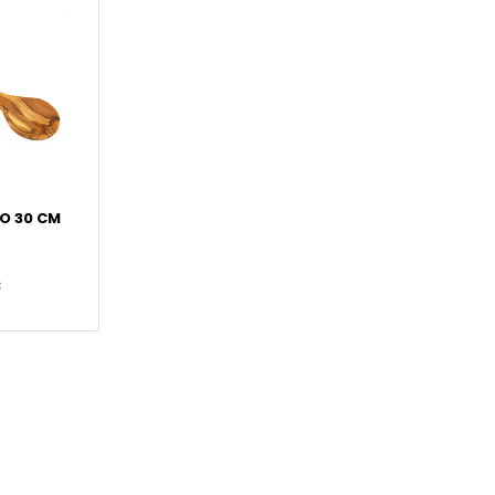
O 30 CM
€