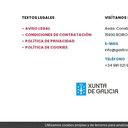
TEXTOS LEGALES
VISÍTANOS 
AVISO LEGAL
Avda. Consti
CONDICIONES DE CONTRATACIÓN
15930 BOIRO
POLÍTICA DE PRIVACIDAD
E-MAIL
POLÍTICA DE COOKIES
info@gastr
TELÉFONO
+34 981 021 
Esta empresa foi beneficiaria dunha axuda do programa do Igape de creación d
Utilizamos cookies propias y de terceros para analiza