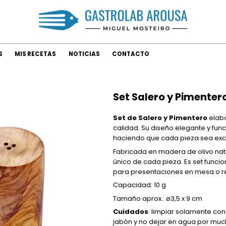
S
MIS RECETAS
NOTICIAS
CONTACTO
Set Salero y Pimentero
Set de Salero y Pimentero
elabo
calidad. Su diseño elegante y fun
haciendo que cada pieza sea excl
Fabricada en madera de olivo natu
único de cada pieza. Es set funci
para presentaciones en mesa o r
Capacidad: 10 g
Tamaño aprox.: ø3,5 x 9 cm
Cuidados
: limpiar solamente con
jabón y no dejar en agua por muc