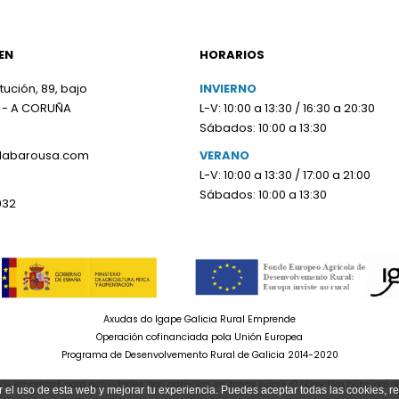
EN
HORARIOS
tución, 89, bajo
INVIERNO
 - A CORUÑA
L-V: 10:00 a 13:30 / 16:30 a 20:30
Sábados: 10:00 a 13:30
olabarousa.com
VERANO
L-V: 10:00 a 13:30 / 17:00 a 21:00
Sábados: 10:00 a 13:30
932
Axudas do Igape Galicia Rural Emprende
Operación cofinanciada pola Unión Europea
Programa de Desenvolvemento Rural de Galicia 2014-2020
e empresas para actividades non agrícolas en zonas rurais. O obxectivo principal d
r el uso de esta web y mejorar tu experiencia. Puedes aceptar todas las cookies, r