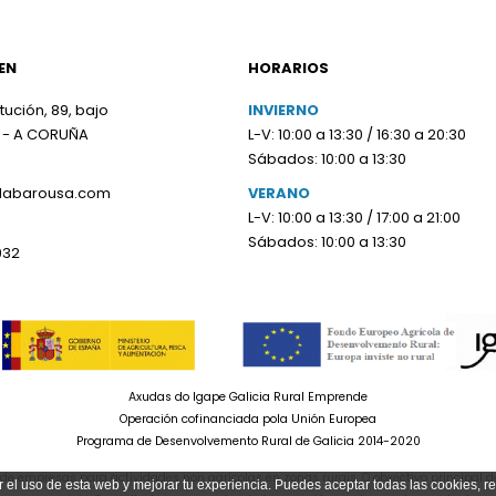
EN
HORARIOS
tución, 89, bajo
INVIERNO
 - A CORUÑA
L-V: 10:00 a 13:30 / 16:30 a 20:30
Sábados: 10:00 a 13:30
olabarousa.com
VERANO
L-V: 10:00 a 13:30 / 17:00 a 21:00
Sábados: 10:00 a 13:30
932
Axudas do Igape Galicia Rural Emprende
Operación cofinanciada pola Unión Europea
Programa de Desenvolvemento Rural de Galicia 2014-2020
e empresas para actividades non agrícolas en zonas rurais. O obxectivo principal d
r el uso de esta web y mejorar tu experiencia. Puedes aceptar todas las cookies, r