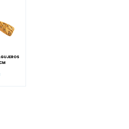
AGUJEROS
 CM
€