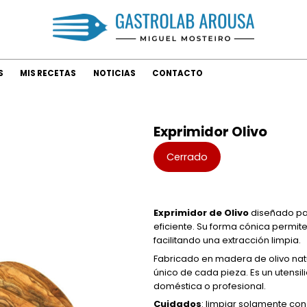
S
MIS RECETAS
NOTICIAS
CONTACTO
Exprimidor Olivo
Cerrado
Exprimidor de Olivo
diseñado par
eficiente. Su forma cónica permite
facilitando una extracción limpia.
Fabricado en madera de olivo natu
único de cada pieza. Es un utensili
doméstica o profesional.
Cuidados
: limpiar solamente con