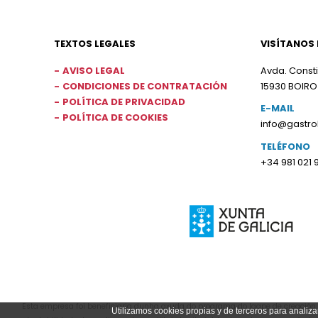
TEXTOS LEGALES
VISÍTANOS 
AVISO LEGAL
Avda. Consti
CONDICIONES DE CONTRATACIÓN
15930 BOIRO
POLÍTICA DE PRIVACIDAD
E-MAIL
POLÍTICA DE COOKIES
info@gastr
TELÉFONO
+34 981 021 
Esta empresa foi beneficiaria dunha axuda do programa do Igape de creación d
Utilizamos cookies propias y de terceros para analiza