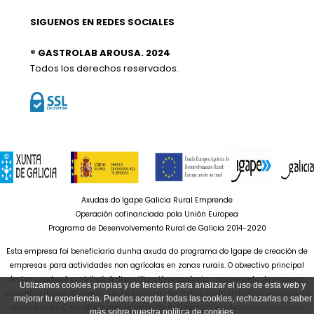
SIGUENOS EN REDES SOCIALES
® GASTROLAB AROUSA. 2024
Todos los derechos reservados.
Axudas do Igape Galicia Rural Emprende
Operación cofinanciada pola Unión Europea
Programa de Desenvolvemento Rural de Galicia 2014-2020
Esta empresa foi beneficiaria dunha axuda do programa do Igape de creación de
empresas para actividades non agrícolas en zonas rurais. O obxectivo principal
destas axudas é contribuír á diversificación económica, crecemento de emprego,
Utilizamos cookies propias y de terceros para analizar el uso de esta web y
sustentabilidade do medio rural e equilibrio territorial, tanto en termos económicos
mejorar tu experiencia. Puedes aceptar todas las cookies, rechazarlas o saber
como sociais. O resultado que se pretende é a creación e o desenvolvemento de
más sobre nuestra política de cookies.