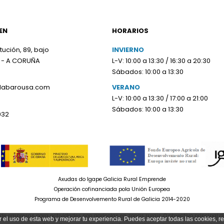
EN
HORARIOS
tución, 89, bajo
INVIERNO
 - A CORUÑA
L-V: 10:00 a 13:30 / 16:30 a 20:30
Sábados: 10:00 a 13:30
olabarousa.com
VERANO
L-V: 10:00 a 13:30 / 17:00 a 21:00
Sábados: 10:00 a 13:30
932
Axudas do Igape Galicia Rural Emprende
Operación cofinanciada pola Unión Europea
Programa de Desenvolvemento Rural de Galicia 2014-2020
e empresas para actividades non agrícolas en zonas rurais. O obxectivo principal d
r el uso de esta web y mejorar tu experiencia. Puedes aceptar todas las cookies, r