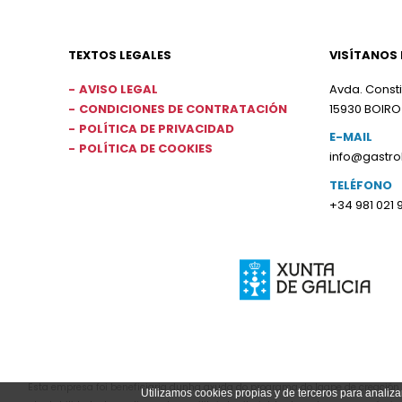
TEXTOS LEGALES
VISÍTANOS 
AVISO LEGAL
Avda. Consti
CONDICIONES DE CONTRATACIÓN
15930 BOIRO
POLÍTICA DE PRIVACIDAD
E-MAIL
POLÍTICA DE COOKIES
info@gastr
TELÉFONO
+34 981 021 
Esta empresa foi beneficiaria dunha axuda do programa do Igape de creación d
Utilizamos cookies propias y de terceros para analiza