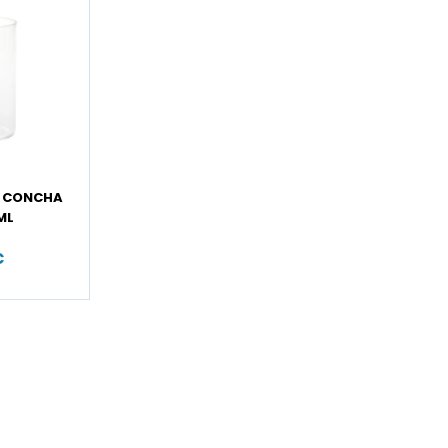
S CONCHA
ML
€