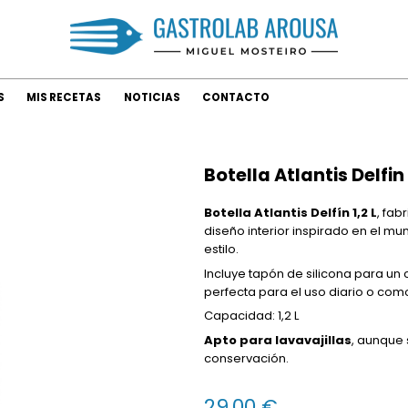
S
MIS RECETAS
NOTICIAS
CONTACTO
Botella Atlantis Delfin 
Botella Atlantis Delfín 1,2 L
, fab
diseño interior inspirado en el mu
estilo.
Incluye tapón de silicona para un
perfecta para el uso diario o com
Capacidad: 1,2 L
Apto para lavavajillas
, aunque
conservación.
29,00 €