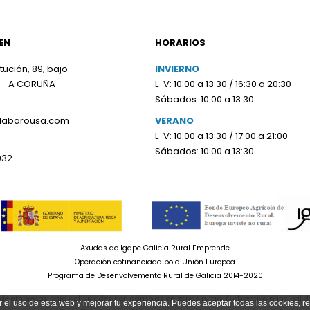
EN
HORARIOS
tución, 89, bajo
INVIERNO
 - A CORUÑA
L-V: 10:00 a 13:30 / 16:30 a 20:30
Sábados: 10:00 a 13:30
olabarousa.com
VERANO
L-V: 10:00 a 13:30 / 17:00 a 21:00
Sábados: 10:00 a 13:30
932
Axudas do Igape Galicia Rural Emprende
Operación cofinanciada pola Unión Europea
Programa de Desenvolvemento Rural de Galicia 2014-2020
e empresas para actividades non agrícolas en zonas rurais. O obxectivo principal d
r el uso de esta web y mejorar tu experiencia. Puedes aceptar todas las cookies, r