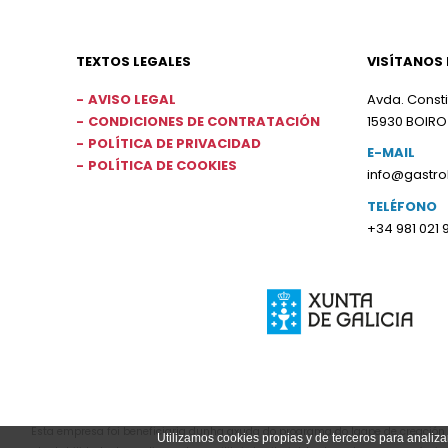
TEXTOS LEGALES
VISÍTANOS 
AVISO LEGAL
Avda. Consti
CONDICIONES DE CONTRATACIÓN
15930 BOIRO
POLÍTICA DE PRIVACIDAD
E-MAIL
POLÍTICA DE COOKIES
info@gastr
TELÉFONO
+34 981 021 
Esta empresa foi beneficiaria dunha axuda do programa do Igape de creación d
Utilizamos cookies propias y de terceros para analiza