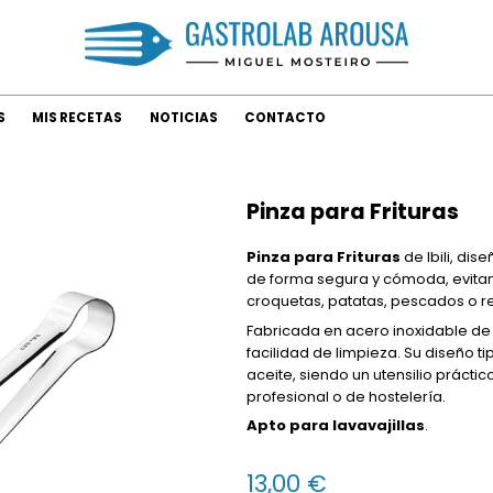
S
MIS RECETAS
NOTICIAS
CONTACTO
Pinza para Frituras
Pinza para Frituras
de Ibili, dis
de forma segura y cómoda, evitan
croquetas, patatas, pescados o r
Fabricada en acero inoxidable de a
facilidad de limpieza. Su diseño 
aceite, siendo un utensilio práct
profesional o de hostelería.
Apto para lavavajillas
.
13,00 €